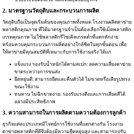
2. มาตรฐานวัตถุดิบและกระบวนการผลิต
วัตถุดิบถือเป็นจุดเริ่มต้นของคุณภาพทั้งหมด
โรงงานผลิตตาข่าย
พลาสติกคุณภาพ
ที่ได้มาตรฐานจำเป็นต้องเลือกใช้เม็ดพลาสติก
เกรดคุณภาพ ไม่ใช้พลาสติกรีไซเคิลเกรดต่ำที่แตกหักง่าย
พร้อมควบคุมกระบวนการผลิตอย่างใกล้ชิดในทุกขั้นตอน เพื่อ
ให้ตาข่ายมีคุณสมบัติที่เหมาะกับการใช้งานจริง ได้แก่
แข็งแรง รองรับน้ำหนักได้ตามสเปก:
ลดความเสี่ยงตาข่าย
ขาดระหว่างการขนส่ง
ยืดหยุ่นดี:
สามารถยืดและคืนตัวได้ ไม่ขาดหรือเสียรูปทรง
ขณะใช้งาน
ทนทาน ไม่ฉีกขาดง่าย:
รองรับแรงดึงและการเสียดสีได้
อย่างมีประสิทธิภาพ
3. ความสามารถในการผลิตตามความต้องการลูกค้า
ธุรกิจแต่ละประเภทมีโจทย์การใช้งานที่แตกต่างกัน โรงงาน
ตาข่ายพลาสติกที่ดีจึงต้องมีความยืดหยุ่นสูง และสามารถปรับ