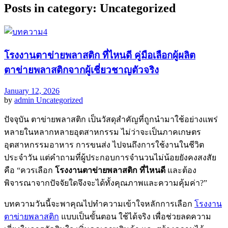
Posts in category: Uncategorized
โรงงานตาข่ายพลาสติก ที่ไหนดี คู่มือเลือกผู้ผลิต
ตาข่ายพลาสติกจากผู้เชี่ยวชาญตัวจริง
January 12, 2026
by
admin
Uncategorized
ปัจจุบัน
ตาข่ายพลาสติก
เป็นวัสดุสำคัญที่ถูกนำมาใช้อย่างแพร่
หลายในหลากหลายอุตสาหกรรม ไม่ว่าจะเป็นภาคเกษตร
อุตสาหกรรมอาหาร การขนส่ง ไปจนถึงการใช้งานในชีวิต
ประจำวัน แต่คำถามที่ผู้ประกอบการจำนวนไม่น้อยยังคงสงสัย
คือ
“ควรเลือก
โรงงานตาข่ายพลาสติก ที่ไหนดี
และต้อง
พิจารณาจากปัจจัยใดจึงจะได้ทั้งคุณภาพและความคุ้มค่า?”
บทความวันนี้จะพาคุณไปทำความเข้าใจหลักการเลือก
โรงงาน
ตาข่ายพลาสติก
แบบเป็นขั้นตอน ใช้ได้จริง เพื่อช่วยลดความ