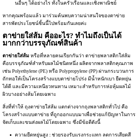
นอื่นๆ ได้อย่างไร ทั้งในครัวเรือนและเชิงพาณิชย์
หากคุณพร้อมแล้ว มาร่วมค้นพบความน่าสนใจของตาข่าย
สารพัดประโยชน์ชิ้นนี้ไปพร้อมกันเลยค่ะ
ตาข่ายใส่ส้ม คืออะไร? ทำไมถึงเป็นได้
มากกว่าบรรจุภัณฑ์สินค้า
ตาข่ายใส่ส้ม
หรือที่หลายคนเรียกกันว่า
ตาข่ายพลาสติกใส่ส้ม
คือบรรจุภัณฑ์สำหรับผลไม้ชนิดหนึ่ง ผลิตจากพลาสติกคุณภาพ
เช่น Polyethylene (PE) หรือ Polypropylene (PP) ผ่านกระบวนการ
ถักทอให้เป็นโครงสร้างแบบตาข่ายโปร่ง มีน้ำหนักเบา ยืดหยุ่น
ได้ดี และมีความเหนียวทนทาน เหมาะสำหรับการห่อหุ้มผลไม้
ผิวบางอย่างส้มโดยเฉพาะ
สิ่งที่ทำให้
ถุง
ตาข่ายใส่ส้ม
แตกต่างจากถุงพลาสติกทั่วไป คือ
โครงสร้างแบบตาข่าย ที่ถูกออกแบบมาเพื่อช่วยแก้ปัญหาในการ
จัดเก็บและขนส่งผลไม้โดยเฉพาะ ซึ่งมีข้อดีดังนี้
ความยืดหยุ่นสูง
: ช่วยรองรับแรงกระแทก ลดการเสียดสี