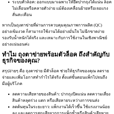
ระบบตัวล็อค: ออกแบบมาเฉพาะให้ยึดปากถุงได้แน่น ล็อค
ไม่เลื่อนหรือคลายตัวง่าย แม้ต้องเคลื่อนย้ายหรือเจอแรง
สั่นสะเทือน
หากเป็นถุงตาข่ายที่ผ่านการควบคุมคุณภาพการผลิต (QC)
อย่างเข้มงวด ก็สามารถใช้งานได้อย่างมั่นใจ ไม่ฉีกขาดง่าย
รองรับน้ำหนักได้จริง และเหมาะกับการใช้งานในเชิงพาณิชย์
อย่างแน่นอนค่ะ
ทำไม ถุงตาข่ายพร้อมตัวล็อค ถึงสำคัญกับ
ธุรกิจของคุณ?
สรุปง่ายๆ คือ
ถุงตาข่าย มีตัวล็อค
ช่วยให้ธุรกิจของคุณ
ลดราย
จ่ายและเพิ่มโอกาสทำกำไรได้จริง
ตั้งแต่ขั้นตอนแพ็กไปจนถึง
มือผู้บริโภค
ลดความเสียหายของสินค้า
: ปากถุงปิดแน่น ลดความเสี่ยง
สินค้าหลุดร่วง แตก หรือเสียหายระหว่างการขนส่ง
ลดต้นทุนในระยะยาว
: แพ็กงานได้เร็วขึ้น ใช้แรงงานน้อย
ลง และลดการสูญเสียจากการแพ็กซ้ำหรือสินค้าเสียหาย