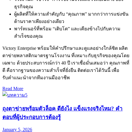
ธุรกิจคุณ
ผู้ผลิตที่ให้ความสำคัญกับ “
คุณภาพ”
มากกว่าการแข่งขัน
ด้านราคาเพียงอย่างเดียว
พาร์ทเนอร์ที่พร้อม “
เติบโต”
และเคียงข้างไปกับความ
สำเร็จของคุณ
Victory Enterprise พร้อมให้คำปรึกษาและดูแลอย่างใกล้ชิด ผลิต
ตาข่ายพลาสติกมาตรฐานโรงงาน
ที่เหมาะกับธุรกิจของคุณโดย
เฉพาะ ด้วยประสบการณ์กว่า 40 ปี เราเชื่อมั่นเสมอว่า คุณภาพที่
ดี คือรากฐานของความสำเร็จที่ยั่งยืน ติดต่อเราได้วันนี้ เพื่อ
รับคำแนะนำจากทีมงานมืออาชีพ
Read More
ถุงตาข่ายพร้อมตัวล็อค ดียังไง แข็งแรงจริงไหม? คำ
ตอบที่ผู้ประกอบการต้องรู้
January 5, 2026