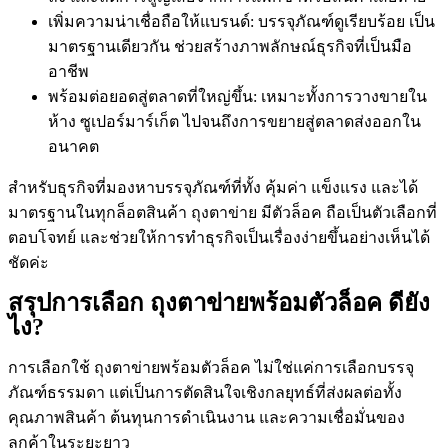
เพิ่มความน่าเชื่อถือให้แบรนด์
: บรรจุภัณฑ์ดูเรียบร้อย เป็น
มาตรฐานเดียวกัน ช่วยสร้างภาพลักษณ์ธุรกิจที่เป็นมือ
อาชีพ
พร้อมต่อยอดสู่ตลาดที่ใหญ่ขึ้น
: เหมาะทั้งการวางขายใน
ห้าง ซูเปอร์มาร์เก็ต ไปจนถึงการขยายสู่ตลาดส่งออกใน
อนาคต
สำหรับธุรกิจที่มองหาบรรจุภัณฑ์ที่ทั้ง
คุ้มค่า แข็งแรง และได้
มาตรฐานในทุกล็อตสินค้า
ถุงตาข่าย มีตัวล็อค
ถือเป็นตัวเลือกที่
ตอบโจทย์ และช่วยให้การทำธุรกิจเป็นเรื่องง่ายขึ้นอย่างเห็นได้
ชัดค่ะ
สรุปการเลือก ถุงตาข่ายพร้อมตัวล็อค ดียัง
ไง?
การเลือกใช้
ถุงตาข่ายพร้อมตัวล็อค
ไม่ใช่แค่การเลือกบรรจุ
ภัณฑ์ธรรมดา แต่เป็นการตัดสินใจเชิงกลยุทธ์ที่ส่งผลต่อทั้ง
คุณภาพสินค้า ต้นทุนการดำเนินงาน และความเชื่อมั่นของ
ลูกค้าในระยะยาว