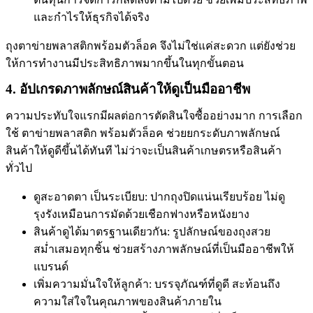
และกำไรให้ธุรกิจได้จริง
ถุงตาข่ายพลาสติก
พร้อมตัวล็อค จึงไม่ใช่แค่สะดวก แต่ยังช่วย
ให้การทำงานมีประสิทธิภาพมากขึ้นในทุกขั้นตอน
4. อัปเกรดภาพลักษณ์สินค้าให้ดูเป็นมืออาชีพ
ความประทับใจแรกมีผลต่อการตัดสินใจซื้ออย่างมาก การเลือก
ใช้
ตาข่ายพลาสติก พร้อมตัวล็อค
ช่วยยกระดับภาพลักษณ์
สินค้าให้ดูดีขึ้นได้ทันที ไม่ว่าจะเป็นสินค้าเกษตรหรือสินค้า
ทั่วไป
ดูสะอาดตา เป็นระเบียบ: ปากถุงปิดแน่นเรียบร้อย ไม่ดู
รุงรังเหมือนการมัดด้วยเชือกฟางหรือหนังยาง
สินค้าดูได้มาตรฐานเดียวกัน: รูปลักษณ์ของถุงสวย
สม่ำเสมอทุกชิ้น ช่วยสร้างภาพลักษณ์ที่เป็นมืออาชีพให้
แบรนด์
เพิ่มความมั่นใจให้ลูกค้า: บรรจุภัณฑ์ที่ดูดี สะท้อนถึง
ความใส่ใจในคุณภาพของสินค้าภายใน