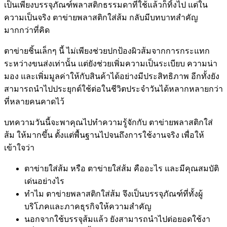
เป็นเพียงบรรจุภัณฑ์พลาสติกธรรมดาที่ใช้แล้วก็ทิ้งไป แต่ใน
ความเป็นจริง
ตาข่ายพลาสติกใส่ส้ม
กลับมีบทบาทสำคัญ
มากกว่าที่คิด
ตาข่ายชิ้นเล็กๆ นี้ ไม่เพียงช่วยปกป้องผิวส้มจากการกระแทก
ระหว่างขนส่งเท่านั้น แต่ยังช่วยเพิ่มความเป็นระเบียบ ความน่า
มอง และเพิ่มมูลค่าให้กับสินค้าได้อย่างมีประสิทธิภาพ อีกทั้งยัง
สามารถนำไปประยุกต์ใช้ต่อในชีวิตประจำวันได้หลากหลายกว่า
ที่หลายคนคาดไว้
บทความวันนี้จะพาคุณไปทำความรู้จักกับ
ตาข่ายพลาสติกใส่
ส้ม
ให้มากขึ้น ตั้งแต่พื้นฐานไปจนถึงการใช้งานจริง เพื่อให้
เข้าใจว่า
ตาข่ายใส่ส้ม
หรือ
ตาข่ายใส่ส้ม
คืออะไร และมีคุณสมบัติ
เด่นอย่างไร
ทำไม
ตาข่ายพลาสติกใส่ส้ม
จึงเป็นบรรจุภัณฑ์ที่ทั้งผู้
บริโภคและภาคธุรกิจให้ความสำคัญ
นอกจากใช้บรรจุส้มแล้ว ยังสามารถนำไปต่อยอดใช้งา