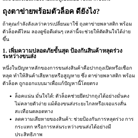
ถุงตาข่ายพร้อมตัวล็อค ดียังไง?
ถ้าคุณกำลังลังเลว่าควรเปลี่ยนมาใช้ ถุง
ตาข่ายพลาสติก พร้อม
ตัวล็อค
ดีไหม ลองดูข้อดีเด่นๆ เหล่านี้จะช่วยให้ตัดสินใจได้ง่าย
ขึ้น
1. เพิ่มความปลอดภัยขั้นสุด ป้องกันสินค้าหลุดร่วง
ระหว่างขนส่ง
หนึ่งในปัญหาหลักของการขนส่งสินค้าคือ
ปากถุงเปิดหรือเชือก
หลุด
ทำให้สินค้าเสียหายหรือสูญหาย ซึ่ง
ตาข่ายพลาสติก พร้อม
ตัวล็อค
ถูกออกแบบมาเพื่อแก้ปัญหานี้โดยตรง
ล็อคแน่น มั่นใจได้: ตัวล็อคช่วยยึดปากถุงได้อย่างมั่นคง
ไม่คลายตัวง่าย แม้ต้องขนส่งระยะไกลหรือเจอแรงสั่น
สะเทือนตลอดทาง
ลดความเสียหายของสินค้า: ช่วยป้องกันการหลุดร่วง การ
กระแทก หรือการหล่นระหว่างขนส่งได้อย่างมี
ประสิทธิภาพ