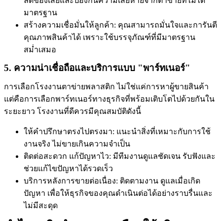
ลดของเสียและป้องกันความเสียหายจากตาข่ายที่ไม่ได้
มาตรฐาน
สร้างความเชื่อมั่นให้ลูกค้า:
คุณสามารถมั่นใจและการันตี
คุณภาพสินค้าได้ เพราะใช้บรรจุภัณฑ์ที่มีมาตรฐาน
สม่ำเสมอ
5. ความน่าเชื่อถือและบริการแบบ "พาร์ทเนอร์"
การเลือกโรงงานตาข่ายพลาสติก ไม่ใช่แค่การหาผู้ขายสินค้า
แต่คือการเลือกพาร์ทเนอร์ทางธุรกิจที่พร้อมเติบโตไปด้วยกันใน
ระยะยาว โรงงานที่ดีควรมีคุณสมบัติดังนี้
ให้คำปรึกษาตรงไปตรงมา:
แนะนำสิ่งที่เหมาะกับการใช้
งานจริง ไม่ขายเกินความจำเป็น
ติดต่อสะดวก แก้ปัญหาไว:
มีทีมงานดูแลชัดเจน รับฟังและ
ช่วยแก้ไขปัญหาได้รวดเร็ว
บริการหลังการขายต่อเนื่อง:
ติดตามงาน ดูแลเมื่อเกิด
ปัญหา เพื่อให้ธุรกิจของคุณดำเนินต่อได้อย่างราบรื่นและ
ไม่มีสะดุด