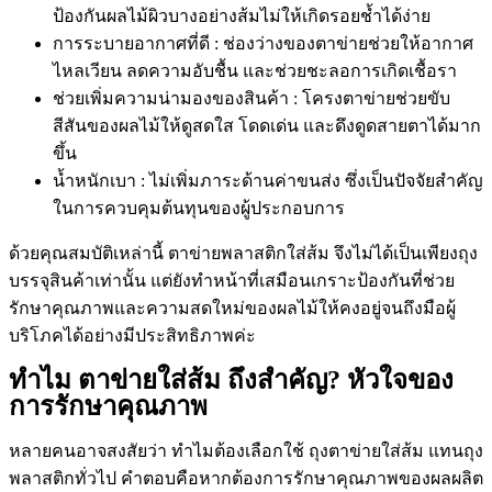
ป้องกันผลไม้ผิวบางอย่างส้มไม่ให้เกิดรอยช้ำได้ง่าย
การระบายอากาศที่ดี
: ช่องว่างของตาข่ายช่วยให้อากาศ
ไหลเวียน ลดความอับชื้น และช่วยชะลอการเกิดเชื้อรา
ช่วยเพิ่มความน่ามองของสินค้า :
โครงตาข่ายช่วยขับ
สีสันของผลไม้ให้ดูสดใส โดดเด่น และดึงดูดสายตาได้มาก
ขึ้น
น้ำหนักเบา
: ไม่เพิ่มภาระด้านค่าขนส่ง ซึ่งเป็นปัจจัยสำคัญ
ในการควบคุมต้นทุนของผู้ประกอบการ
ด้วยคุณสมบัติเหล่านี้
ตาข่ายพลาสติกใส่ส้ม
จึงไม่ได้เป็นเพียงถุง
บรรจุสินค้าเท่านั้น แต่ยังทำหน้าที่เสมือนเกราะป้องกันที่ช่วย
รักษาคุณภาพและความสดใหม่ของผลไม้ให้คงอยู่จนถึงมือผู้
บริโภคได้อย่างมีประสิทธิภาพค่ะ
ทำไม ตาข่ายใส่ส้ม ถึงสำคัญ? หัวใจของ
การรักษาคุณภาพ
หลายคนอาจสงสัยว่า ทำไมต้องเลือกใช้
ถุง
ตาข่ายใส่ส้ม
แทนถุง
พลาสติกทั่วไป คำตอบคือหากต้องการรักษาคุณภาพของผลผลิต